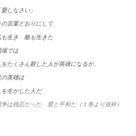
「愛しなさい」
その言葉どおりにして
私も生き 敵も生きた
戦場では
人をたくさん殺した人が英雄になるが、
真の英雄は
人を生かした人だ
戦争は残忍だった 愛と平和だ（１巻より抜粋）