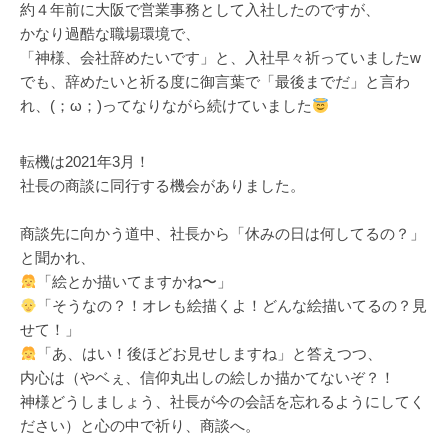
約４年前に大阪で営業事務として入社したのですが、
かなり過酷な職場環境で、
「神様、会社辞めたいです」と、入社早々祈っていましたw
でも、辞めたいと祈る度に御言葉で「最後までだ」と言わ
れ、(；ω；)ってなりながら続けていました
転機は2021年3月！
社長の商談に同行する機会がありました。
商談先に向かう道中、社長から「休みの日は何してるの？」
と聞かれ、
「絵とか描いてますかね〜」
「そうなの？！オレも絵描くよ！どんな絵描いてるの？見
せて！」
「あ、はい！後ほどお見せしますね」と答えつつ、
内心は（やベぇ、信仰丸出しの絵しか描かてないぞ？！
神様どうしましょう、社長が今の会話を忘れるようにしてく
ださい）と心の中で祈り、商談へ。