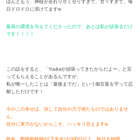
ほんともう、神様が至れり尽くせりすぎて、甘々すぎて、毎
日ドロドロに溶けてますw
最高の環境を与えてくださったので、あとは私が頑張るだけ
です！！！！
この話をすると、「Yuukaが頑張ってきたからだよ〜」と言
ってもらえることがあるんですが、
私が唯一したことは「最後までだ」という御言葉を守って忍
耐しただけです！
今のこの幸せは、決して自分の力で得たものではありませ
ん。
自分に実力がないからこそ、ハッキリ言えますw
昨年、鄭明析牧師(以下先生)が300日以上、毎日６時間、