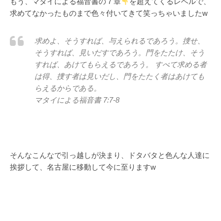
もう、マタイによる福音書の７章
を超えてくるレベルで、
求めてなかったものまで色々付いてきて笑っちゃいましたw
求めよ、そうすれば、与えられるであろう。捜せ、
そうすれば、見いだすであろう。門をたたけ、そう
すれば、あけてもらえるであろう。 すべて求める者
は得、捜す者は見いだし、門をたたく者はあけても
らえるからである。
マタイによる福音書 7:7-8
そんなこんなで引っ越しが決まり、ドタバタと色んな人達に
挨拶して、名古屋に移動して今に至りますw