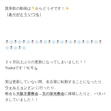
賛美歌の動画は
からどうぞです！
［
ありがとう いつも
］
２ヶ月以上ぶりの更新になってしまいました！！
Yuukaです！٩( ᐛ )و
実は更新していない間、名古屋に転勤することになったり、
ウォルミョンドン
に行ったり、
教会も
大阪主愛教会
→
主の栄光教会
に移籍したりと、バタバ
タしていました！！