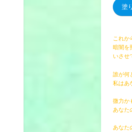
塗
これか
暗闇を
いさせ
誰が何
私はあ
微力か
あなた
あなた