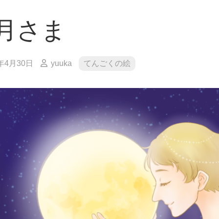
月さま
3年4月30日
yuuka
てんごくの絵